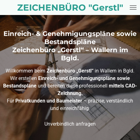
ZEICHENBÜRO "Gerstl"
Zum
Hauptinhalt
springen
Einreich- & Genehmigungspläne sowie
Bestandspläne
Zeichenbüro „Gerstl“ – Wallern im
Bgld.
Willkommen beim
Zeichenbüro „Gerstl“
in Wallern in Bgld.
Wir erstellen
Einreich- und Genehmigungspläne sowie
Bestandspläne
und bereiten diese professionell
mittels CAD-
Zeichnung.
Für
Privatkunden und Baumeister
– präzise, verständlich
und einreichfähig.
Unverbindlich anfragen